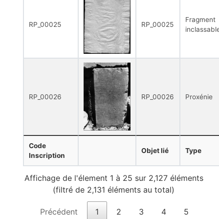
Fragment
RP_00025
RP_00025
inclassabl
RP_00026
RP_00026
Proxénie
Code
Objet lié
Type
Inscription
Affichage de l'élement 1 à 25 sur 2,127 éléments
(filtré de 2,131 éléments au total)
Précédent
1
2
3
4
5