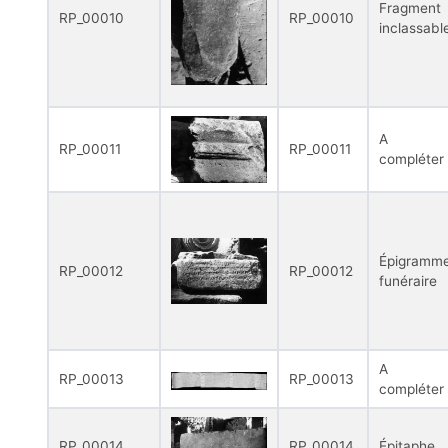
Fragment
RP_00010
RP_00010
inclassabl
A
RP_00011
RP_00011
compléter
Épigramm
RP_00012
RP_00012
funéraire
A
RP_00013
RP_00013
compléter
RP_00014
RP_00014
Épitaphe